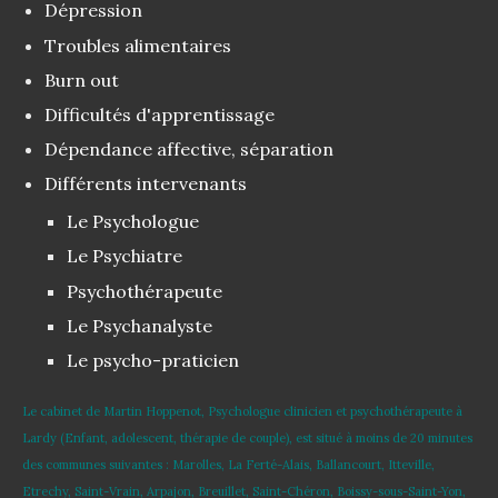
Dépression
Troubles alimentaires
Burn out
Difficultés d'apprentissage
Dépendance affective, séparation
Différents intervenants
Le Psychologue
Le Psychiatre
Psychothérapeute
Le Psychanalyste
Le psycho-praticien
Le cabinet de Martin Hoppenot, Psychologue clinicien et psychothérapeute à
Lardy (Enfant, adolescent, thérapie de couple), est situé à moins de 20 minutes
des communes suivantes : Marolles, La Ferté-Alais, Ballancourt, Itteville,
Etrechy, Saint-Vrain, Arpajon, Breuillet, Saint-Chéron, Boissy-sous-Saint-Yon,