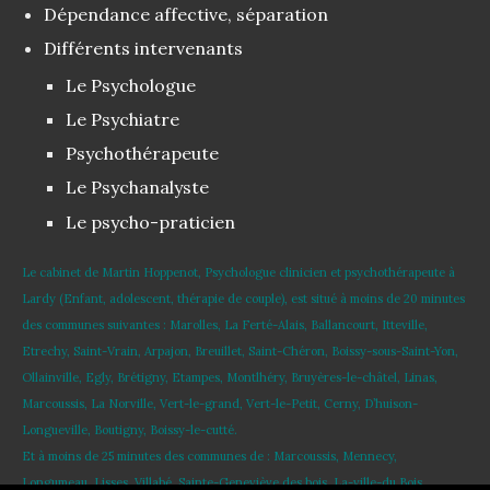
Dépendance affective, séparation
Différents intervenants
Le Psychologue
Le Psychiatre
Psychothérapeute
Le Psychanalyste
Le psycho-praticien
Le cabinet de Martin Hoppenot, Psychologue clinicien et psychothérapeute à
Lardy (Enfant, adolescent, thérapie de couple), est situé à moins de 20 minutes
des communes suivantes : Marolles, La Ferté-Alais, Ballancourt, Itteville,
Etrechy, Saint-Vrain, Arpajon, Breuillet, Saint-Chéron, Boissy-sous-Saint-Yon,
Ollainville, Egly, Brétigny, Etampes, Montlhéry, Bruyères-le-châtel, Linas,
Marcoussis, La Norville, Vert-le-grand, Vert-le-Petit, Cerny, D’huison-
Longueville, Boutigny, Boissy-le-cutté.
Et à moins de 25 minutes des communes de : Marcoussis, Mennecy,
Longumeau, Lisses, Villabé, Sainte-Geneviève des bois, La-ville-du Bois,