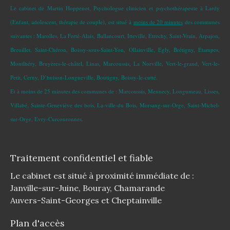
Le cabinet de Martin Hoppenot, Psychologue clinicien et psychothérapeute à Lardy
(Enfant, adolescent, thérapie de couple), est situé à
moins de 20 minutes
des communes
suivantes : Marolles, La Ferté-Alais, Ballancourt, Itteville, Etrechy, Saint-Vrain, Arpajon,
Breuillet, Saint-Chéron, Boissy-sous-Saint-Yon, Ollainville, Egly, Brétigny, Etampes,
Montlhéry, Bruyères-le-châtel, Linas, Marcoussis, La Norville, Vert-le-grand, Vert-le-
Petit, Cerny, D’huison-Longueville, Boutigny, Boissy-le-cutté.
Et à moins de 25 minutes des communes de : Marcoussis, Mennecy, Longumeau, Lisses,
Villabé, Sainte-Geneviève des bois, La-ville-du Bois, Morsang-sur-Orge, Saint-Michel-
sur-Orge, Evry-Curcouronnes.
Traitement confidentiel et fiable
Le cabinet est situé à proximité immédiate de :
Janville-sur-Juine, Bouray, Chamarande
Auvers-Saint-Georges et Cheptainville
Plan d'accès