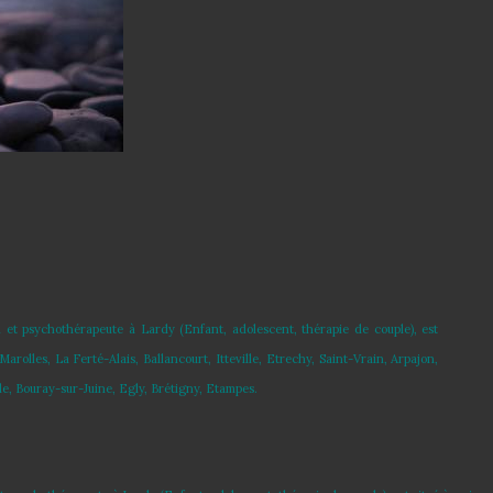
 et psychothérapeute à Lardy (Enfant, adolescent, thérapie de couple), est
rolles, La Ferté-Alais, Ballancourt, Itteville, Etrechy, Saint-Vrain, Arpajon,
lle, Bouray-sur-Juine, Egly, Brétigny, Etampes.